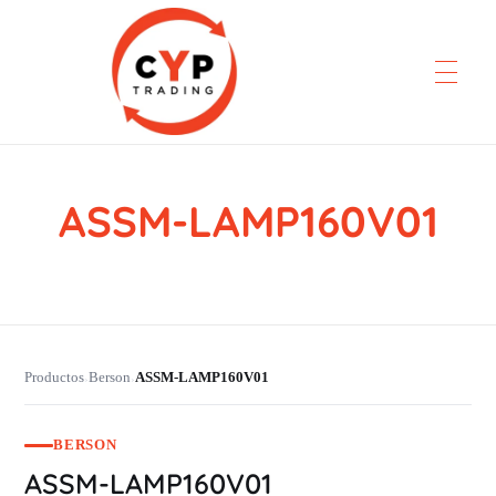
ASSM-LAMP160V01
CYP Trading
Professionelle Ersatzteilbeschaffung
Productos
Berson
ASSM-LAMP160V01
›
›
BERSON
ASSM-LAMP160V01