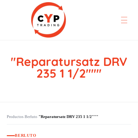
"Reparatursatz DRV
CYP Trading
Professionelle Ersatzteilbeschaffung
235 1 1/2"""
Productos
Berluto
"Reparatursatz DRV 235 1 1/2"""
›
›
BERLUTO