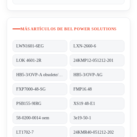
MÁS ARTÍCULOS DE BEL POWER SOLUTIONS
LWN1601-6EG
LXN-2660-6
LOK 4601-2R
24KMP12-051212-201
HB5-3/OVP-A obsolete/alternative HB5-3/OVP-AG
HB5-3/OVP-AG
FXP7000-48-SG
FMP16.48
PSB155-9IRG
XS19 48-E1
58-0200-0014 oem
3e19-50-1
LT1702-7
24KMR40-051212-202