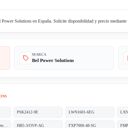
Power Solutions en España. Solicite disponibilidad y precio mediante e
MARCA
Bel Power Solutions
ONS
PSK2412-9E
LWN1601-6EG
LXN
HB5-3/OVP-A obsolete/alternative HB5-3/OVP-AG
HB5-3/OVP-AG
FXP7000-48-SG
FMP