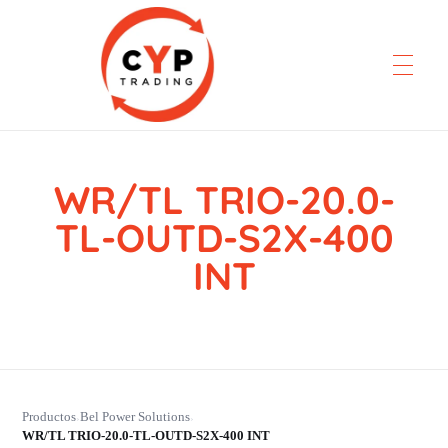
WR/TL TRIO-20.0-
CYP Trading
Professionelle Ersatzteilbeschaffung
TL-OUTD-S2X-400
INT
Productos
Bel Power Solutions
›
›
WR/TL TRIO-20.0-TL-OUTD-S2X-400 INT