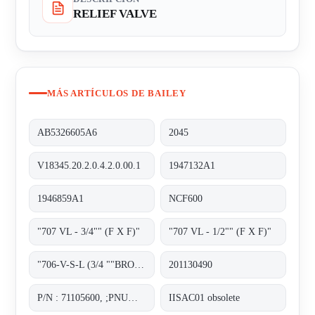
RELIEF VALVE
MÁS ARTÍCULOS DE BAILEY
AB5326605A6
2045
V18345.20.2.0.4.2.0.00.1
1947132A1
1946859A1
NCF600
"707 VL - 3/4"" (F X F)"
"707 VL - 1/2"" (F X F)"
"706-V-S-L (3/4 ""BRONZE SET) obsolete, replacement 70722VL-6.9-10.29";
201130490
P/N : 71105600, ;PNUMATIC POSITIONER
IISAC01 obsolete