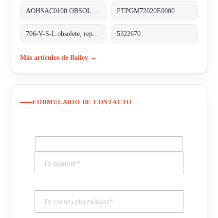
AOHSAC0100 OBSOLETE NO REPLACEMT
PTPGM72020E0000
706-V-S-L obsolete, replacement 70712VL-5.5-8.29;SAFETY VALVE
5322670
Más artículos de Bailey →
FORMULARIO DE CONTACTO