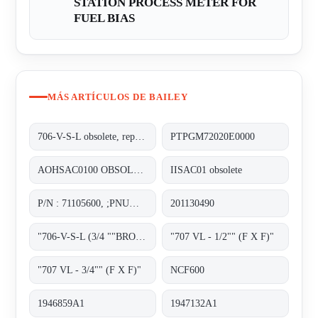
STATION PROCESS METER FOR
FUEL BIAS
MÁS ARTÍCULOS DE BAILEY
706-V-S-L obsolete, replacement 70712VL-5.5-8.29;SAFETY VALVE
PTPGM72020E0000
AOHSAC0100 OBSOLETE NO REPLACEMT
IISAC01 obsolete
P/N : 71105600, ;PNUMATIC POSITIONER
201130490
"706-V-S-L (3/4 ""BRONZE SET) obsolete, replacement 70722VL-6.9-10.29";
"707 VL - 1/2"" (F X F)"
"707 VL - 3/4"" (F X F)"
NCF600
1946859A1
1947132A1