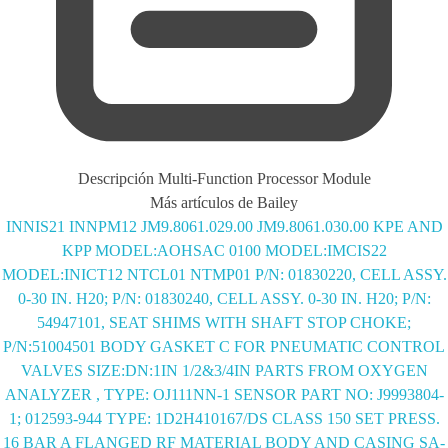
Descripción
Multi-Function Processor Module
Más artículos de Bailey
INNIS21
INNPM12
JM9.8061.029.00
JM9.8061.030.00
KPE AND
KPP
MODEL:AOHSAC 0100
MODEL:IMCIS22
MODEL:INICT12
NTCL01
NTMP01
P/N: 01830220, CELL ASSY.
0-30 IN. H20;
P/N: 01830240, CELL ASSY. 0-30 IN. H20;
P/N:
54947101, SEAT SHIMS WITH SHAFT STOP CHOKE;
P/N:51004501 BODY GASKET C FOR PNEUMATIC CONTROL
VALVES SIZE:DN:1IN 1/2&3/4IN
PARTS FROM OXYGEN
ANALYZER , TYPE: OJ111NN-1 SENSOR PART NO: J9993804-
1;
012593-944 TYPE: 1D2H410167/DS CLASS 150 SET PRESS.
16 BAR A FLANGED RF MATERIAL BODY AND CASING SA-