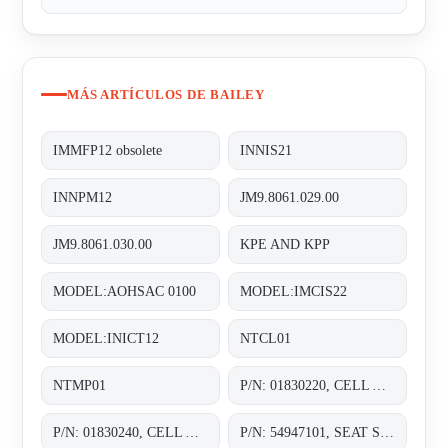
MÁS ARTÍCULOS DE BAILEY
IMMFP12 obsolete
INNIS21
INNPM12
JM9.8061.029.00
JM9.8061.030.00
KPE AND KPP
MODEL:AOHSAC 0100
MODEL:IMCIS22
MODEL:INICT12
NTCL01
NTMP01
P/N: 01830220, CELL ASSY. 0-30 IN. H20;
P/N: 01830240, CELL ASSY. 0-30 IN. H20;
P/N: 54947101, SEAT SHIMS WITH SHAFT STOP CHOKE;