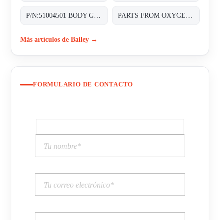
P/N:51004501 BODY GASKET C FOR PNEUMATIC CONTROL VALVES SIZE:DN:1IN 1/2&3/4IN
PARTS FROM OXYGEN ANALYZER , TYPE: OJ111NN-1 SENSOR PART NO: J9993804-1;
Más artículos de Bailey →
FORMULARIO DE CONTACTO