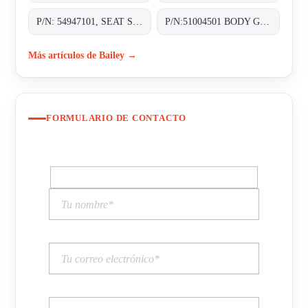
P/N: 54947101, SEAT SHIMS WITH SHAFT STOP CHOKE;
P/N:51004501 BODY GASKET C FOR PNEUMATIC CONTROL VALVES SIZE:DN:1IN 1/2&3/4IN
Más artículos de Bailey →
FORMULARIO DE CONTACTO