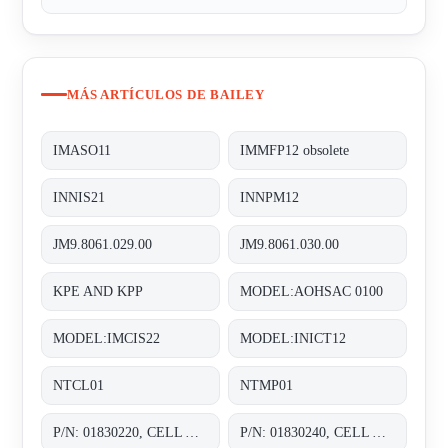
MÁS ARTÍCULOS DE BAILEY
IMASO11
IMMFP12 obsolete
INNIS21
INNPM12
JM9.8061.029.00
JM9.8061.030.00
KPE AND KPP
MODEL:AOHSAC 0100
MODEL:IMCIS22
MODEL:INICT12
NTCL01
NTMP01
P/N: 01830220, CELL ASSY. 0-30 IN. H20;
P/N: 01830240, CELL ASSY. 0-30 IN. H20;