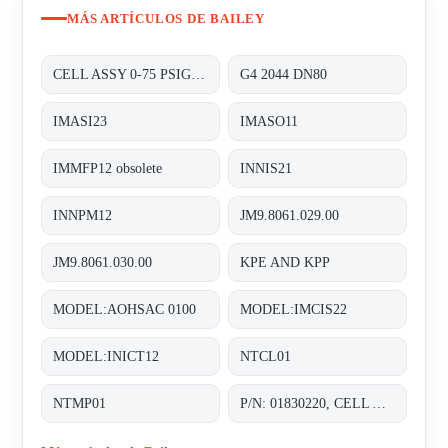
MÁS ARTÍCULOS DE BAILEY
CELL ASSY 0-75 PSIG P/N:01820410 FOR TRANSMITTER 8000 SERIES A8D&A8P
G4 2044 DN80
IMASI23
IMASO11
IMMFP12 obsolete
INNIS21
INNPM12
JM9.8061.029.00
JM9.8061.030.00
KPE AND KPP
MODEL:AOHSAC 0100
MODEL:IMCIS22
MODEL:INICT12
NTCL01
NTMP01
P/N: 01830220, CELL ASSY. 0-30 IN. H20;