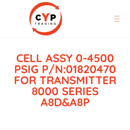
CELL ASSY 0-4500
CYP Trading
Professionelle Ersatzteilbeschaffung
PSIG P/N:01820470
FOR TRANSMITTER
8000 SERIES
A8D&A8P