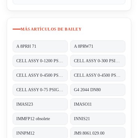
MÁS ARTÍCULOS DE BAILEY
A 8PRH 71
A 8PRW71
CELL ASSY 0-1200 PSIG P/N:01820460 FOR TRANSMITTER 8000 SERIES A8D&A8P
CELL ASSY 0-300 PSIG P/N:01820420 FOR TRANSMITTER 8000 SERIES A8D&A8P
CELL ASSY 0-4500 PSIG , P/N : 01820470;
CELL ASSY 0-4500 PSIG P/N:01820470 FOR TRANSMITTER 8000 SERIES A8D&A8P
CELL ASSY 0-75 PSIG P/N:01820410 FOR TRANSMITTER 8000 SERIES A8D&A8P
G4 2044 DN80
IMASI23
IMASO11
IMMFP12 obsolete
INNIS21
INNPM12
JM9.8061.029.00