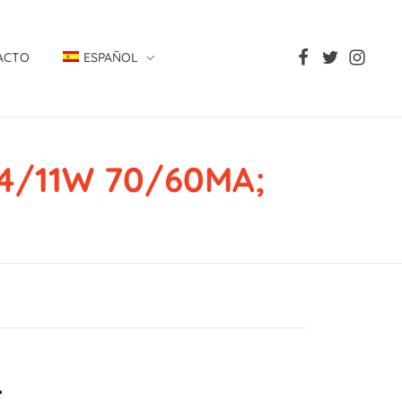
ACTO
ESPAÑOL
4/11W 70/60MA;
;