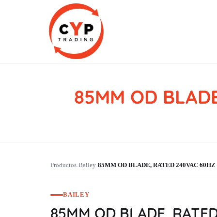
85MM OD BLADE
CYP Trading
Professionelle Ersatzteilbeschaffung
Productos
Bailey
85MM OD BLADE, RATED 240VAC 60HZ 
›
›
BAILEY
85MM OD BLADE, RATED