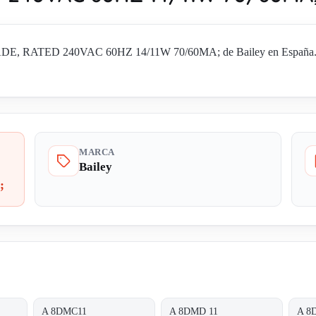
E, RATED 240VAC 60HZ 14/11W 70/60MA; de Bailey en España. Solic
MARCA
Bailey
;
A 8DMC11
A 8DMD 11
A 8