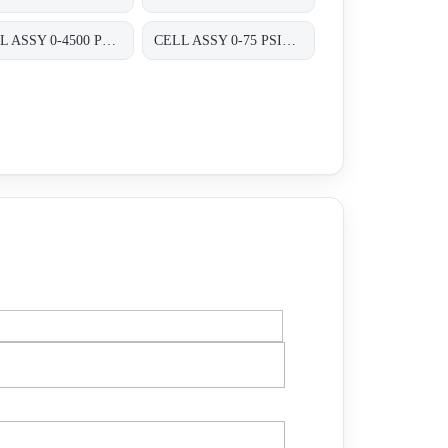
CELL ASSY 0-4500 PSIG P/N:01820470 FOR TRANSMITTER 8000 SERIES A8D&A8P
CELL ASSY 0-75 PSIG P/N:01820410 FOR TRANSMITTER 8000 SERIES A8D&A8P