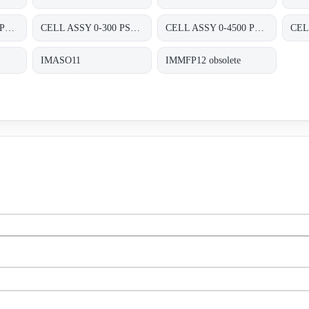
CELL ASSY 0-1200 PSIG P/N:01820460 FOR TRANSMITTER 8000 SERIES A8D&A8P
CELL ASSY 0-300 PSIG P/N:01820420 FOR TRANSMITTER 8000 SERIES A8D&A8P
CELL ASSY 0-4500 PSIG , P/N : 01820470;
IMASO11
IMMFP12 obsolete