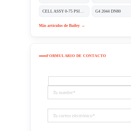
CELL ASSY 0-75 PSIG P/N:01820410 FOR TRANSMITTER 8000 SERIES A8D&A8P
G4 2044 DN80
Más artículos de Bailey →
FORMULARIO DE CONTACTO