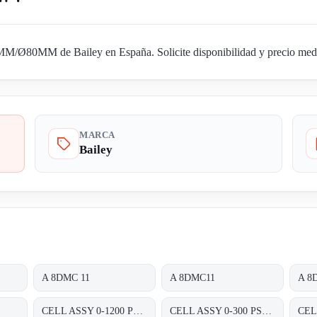
/Ø80MM de Bailey en España. Solicite disponibilidad y precio media
MARCA
Bailey
A 8DMC 11
A 8DMC11
A 8
CELL ASSY 0-1200 PSIG P/N:01820460 FOR TRANSMITTER 8000 SERIES A8D&A8P
CELL ASSY 0-300 PSIG P/N:01820420 FOR TRANSMITTER 8000 SERIES A8D&A8P