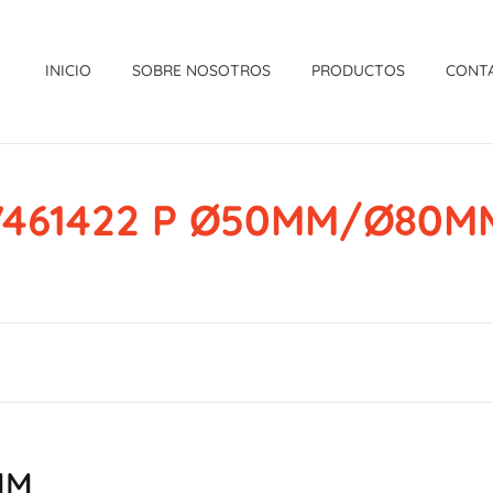
INICIO
SOBRE NOSOTROS
PRODUCTOS
CONT
7461422 P Ø50MM/Ø80M
MM