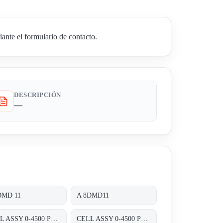
nte el formulario de contacto.
DESCRIPCIÓN
—
DMD 11
A 8DMD11
CELL ASSY 0-4500 PSIG , P/N : 01820470;
CELL ASSY 0-4500 PSIG P/N:01820470 FOR TRANSMITTER 8000 SERIES A8D&A8P