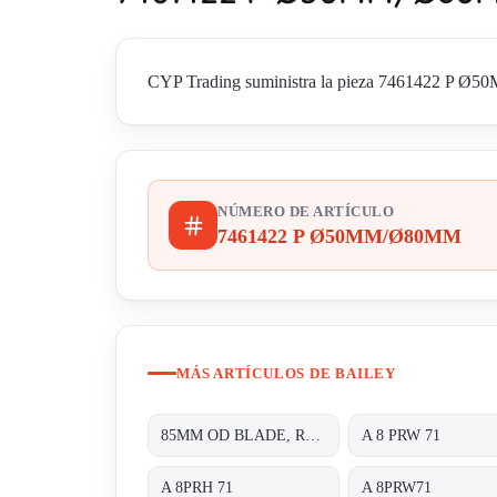
CYP Trading suministra la pieza 7461422 P Ø50MM
NÚMERO DE ARTÍCULO
7461422 P Ø50MM/Ø80MM
MÁS ARTÍCULOS DE BAILEY
85MM OD BLADE, RATED 240VAC 60HZ 14/11W 70/60MA;
A 8 PRW 71
A 8PRH 71
A 8PRW71