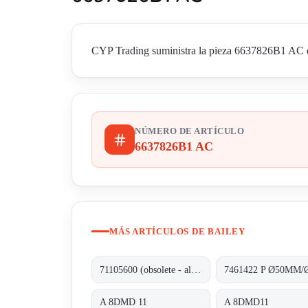
CYP Trading suministra la pieza 6637826B1 AC de 
NÚMERO DE ARTÍCULO
6637826B1 AC
MÁS ARTÍCULOS DE BAILEY
71105600 (obsolete - alternative is V18345.20.2.0.4.2.0.00.1)
A 8DMD 11
A 8DMD11