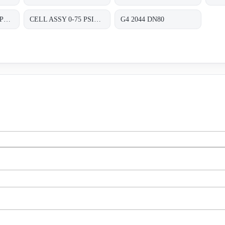
CELL ASSY 0-4500 PSIG P/N:01820470 FOR TRANSMITTER 8000 SERIES A8D&A8P
CELL ASSY 0-75 PSIG P/N:01820410 FOR TRANSMITTER 8000 SERIES A8D&A8P
G4 2044 DN80