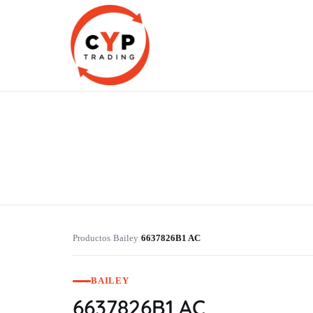
CYP Trading
Professionelle Ersatzteilbeschaffung
Productos
Bailey
6637826B1 AC
›
›
BAILEY
6637826B1 AC