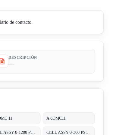
ario de contacto.
DESCRIPCIÓN
—
DMC 11
A 8DMC11
CELL ASSY 0-1200 PSIG P/N:01820460 FOR TRANSMITTER 8000 SERIES A8D&A8P
CELL ASSY 0-300 PSIG P/N:01820420 FOR TRANSMITTER 8000 SERIES A8D&A8P