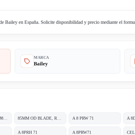
Bailey en España. Solicite disponibilidad y precio mediante el formul
MARCA
Bailey
7461422 P Ø50MM/Ø80MM
85MM OD BLADE, RATED 240VAC 60HZ 14/11W 70/60MA;
A 8 PRW 71
A 8
A 8PRH 71
A 8PRW71