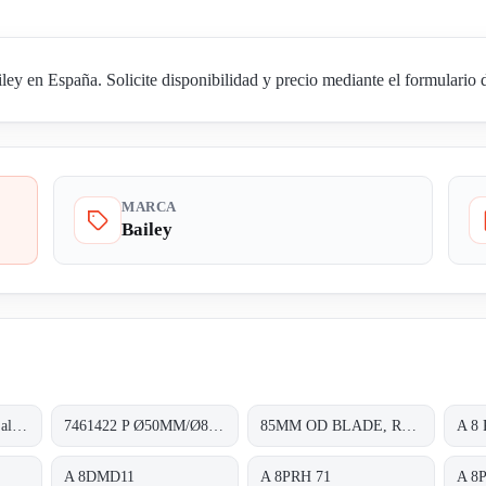
y en España. Solicite disponibilidad y precio mediante el formulario 
MARCA
Bailey
71105600 (obsolete - alternative is V18345.20.2.0.4.2.0.00.1)
7461422 P Ø50MM/Ø80MM
85MM OD BLADE, RATED 240VAC 60HZ 14/11W 70/60MA;
A 8
A 8DMD11
A 8PRH 71
A 8