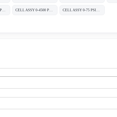
CELL ASSY 0-4500 PSIG , P/N : 01820470;
CELL ASSY 0-4500 PSIG P/N:01820470 FOR TRANSMITTER 8000 SERIES A8D&A8P
CELL ASSY 0-75 PSIG P/N:01820410 FOR TRANSMITTER 8000 SERIES A8D&A8P