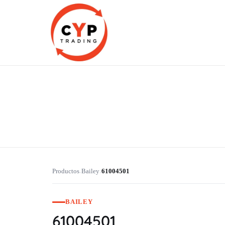
CYP Trading
Professionelle Ersatzteilbeschaffung
Productos
Bailey
61004501
›
›
BAILEY
61004501