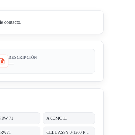
de contacto.
DESCRIPCIÓN
—
 PRW 71
A 8DMC 11
PRW71
CELL ASSY 0-1200 PSIG P/N:01820460 FOR TRANSMITTER 8000 SERIES A8D&A8P