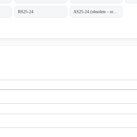
RS25-24
AS25-24 (obsolete - replaced by RS25-24)