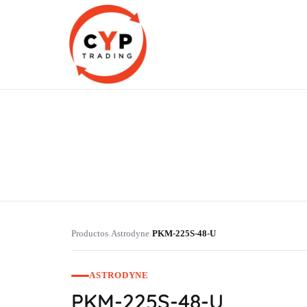
CYP Trading
Professionelle Ersatzteilbeschaffung
Productos
Astrodyne
PKM-225S-48-U
›
›
ASTRODYNE
PKM-225S-48-U