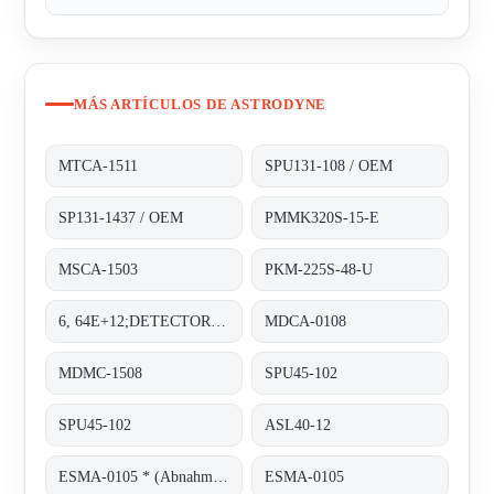
MÁS ARTÍCULOS DE ASTRODYNE
MTCA-1511
SPU131-108 / OEM
SP131-1437 / OEM
PMMK320S-15-E
MSCA-1503
PKM-225S-48-U
6, 64E+12;DETECTOR PAD
MDCA-0108
MDMC-1508
SPU45-102
SPU45-102
ASL40-12
ESMA-0105 * (Abnahme von 100 Stück)
ESMA-0105