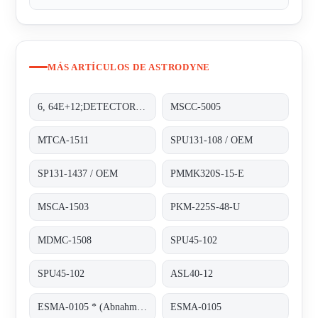
MÁS ARTÍCULOS DE ASTRODYNE
6, 64E+12;DETECTOR PAD
MSCC-5005
MTCA-1511
SPU131-108 / OEM
SP131-1437 / OEM
PMMK320S-15-E
MSCA-1503
PKM-225S-48-U
MDMC-1508
SPU45-102
SPU45-102
ASL40-12
ESMA-0105 * (Abnahme von 100 Stück)
ESMA-0105