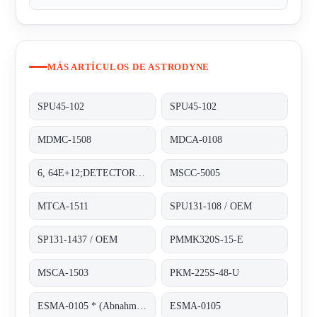
MÁS ARTÍCULOS DE ASTRODYNE
SPU45-102
SPU45-102
MDMC-1508
MDCA-0108
6, 64E+12;DETECTOR PAD
MSCC-5005
MTCA-1511
SPU131-108 / OEM
SP131-1437 / OEM
PMMK320S-15-E
MSCA-1503
PKM-225S-48-U
ESMA-0105 * (Abnahme von 100 Stück)
ESMA-0105