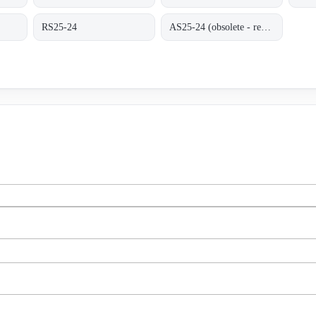
RS25-24
AS25-24 (obsolete - replaced by RS25-24)