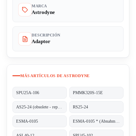
MARCA
Astrodyne
DESCRIPCIÓN
Adaptor
MÁS ARTÍCULOS DE ASTRODYNE
SPU25A-106
PMMK320S-15E
AS25-24 (obsolete - replaced by RS25-24)
RS25-24
ESMA-0105
ESMA-0105 * (Abnahme von 100 Stück)
ASL40-12
SPU45-102