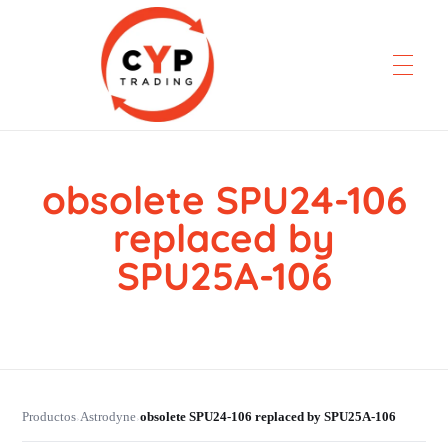
obsolete SPU24-106
CYP Trading
Professionelle Ersatzteilbeschaffung
replaced by
SPU25A-106
Productos
Astrodyne
obsolete SPU24-106 replaced by SPU25A-106
›
›