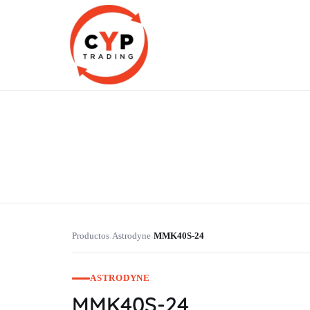
CYP Trading
Professionelle Ersatzteilbeschaffung
Productos
Astrodyne
MMK40S-24
›
›
ASTRODYNE
MMK40S-24