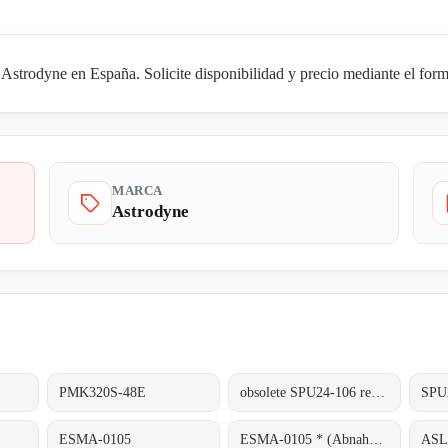
trodyne en España. Solicite disponibilidad y precio mediante el formu
MARCA
Astrodyne
PMK320S-48E
obsolete SPU24-106 replaced by SPU25A-106
SPU
ESMA-0105
ESMA-0105 * (Abnahme von 100 Stück)
ASL