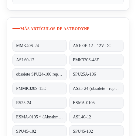
MÁS ARTÍCULOS DE ASTRODYNE
MMK40S-24
AS100F-12 - 12V DC
ASL60-12
PMK320S-48E
obsolete SPU24-106 replaced by SPU25A-106
SPU25A-106
PMMK320S-15E
AS25-24 (obsolete - replaced by RS25-24)
RS25-24
ESMA-0105
ESMA-0105 * (Abnahme von 100 Stück)
ASL40-12
SPU45-102
SPU45-102