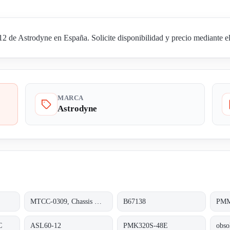
e Astrodyne en España. Solicite disponibilidad y precio mediante el 
MARCA
Astrodyne
MTCC-0309, Chassis Mount 90-264VAC +5
B67138
PMM
C
ASL60-12
PMK320S-48E