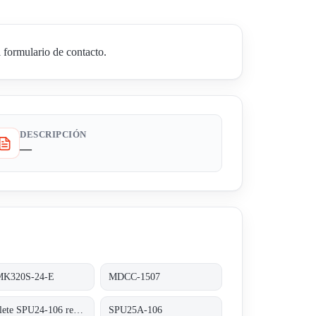
formulario de contacto.
DESCRIPCIÓN
—
K320S-24-E
MDCC-1507
obsolete SPU24-106 replaced by SPU25A-106
SPU25A-106