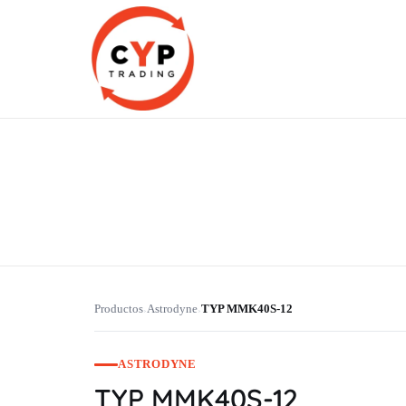
CYP Trading
Professionelle Ersatzteilbeschaffung
Productos
Astrodyne
TYP MMK40S-12
›
›
ASTRODYNE
TYP MMK40S-12