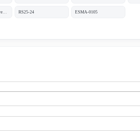
AS25-24 (obsolete - replaced by RS25-24)
RS25-24
ESMA-0105