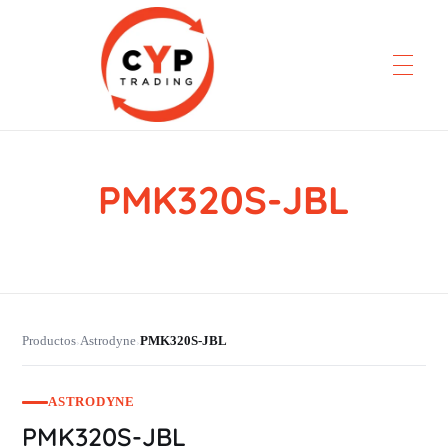
PMK320S-JBL
CYP Trading
Professionelle Ersatzteilbeschaffung
Productos
Astrodyne
PMK320S-JBL
›
›
ASTRODYNE
PMK320S-JBL