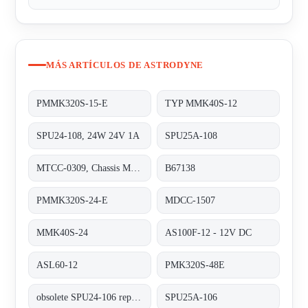
MÁS ARTÍCULOS DE ASTRODYNE
PMMK320S-15-E
TYP MMK40S-12
SPU24-108, 24W 24V 1A
SPU25A-108
MTCC-0309, Chassis Mount 90-264VAC +5
B67138
PMMK320S-24-E
MDCC-1507
MMK40S-24
AS100F-12 - 12V DC
ASL60-12
PMK320S-48E
obsolete SPU24-106 replaced by SPU25A-106
SPU25A-106