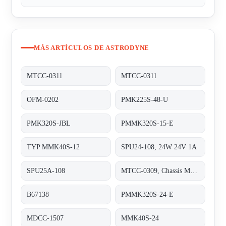
MÁS ARTÍCULOS DE ASTRODYNE
MTCC-0311
MTCC-0311
OFM-0202
PMK225S-48-U
PMK320S-JBL
PMMK320S-15-E
TYP MMK40S-12
SPU24-108, 24W 24V 1A
SPU25A-108
MTCC-0309, Chassis Mount 90-264VAC +5
B67138
PMMK320S-24-E
MDCC-1507
MMK40S-24