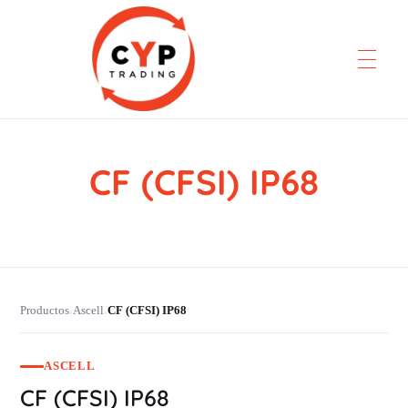
CF (CFSI) IP68
CYP Trading
Professionelle Ersatzteilbeschaffung
Productos
Ascell
CF (CFSI) IP68
›
›
ASCELL
CF (CFSI) IP68