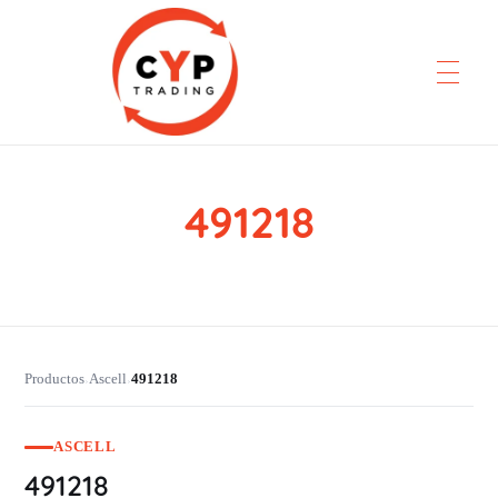
491218
CYP Trading
Professionelle Ersatzteilbeschaffung
Productos
Ascell
491218
›
›
ASCELL
491218