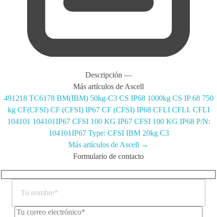
Descripción
—
Más artículos de Ascell
491218
TC6178 BM(IBM) 50kg-C3
CS IP68 1000kg
CS IP 68 750
kg
CF(CFSI)
CF (CFSI) IP67
CF (CFSI) IP68
CFLI
CFLI.
CFLI
104101
104101IP67
CFSI 100 KG IP67
CFSI 100 KG IP68
P/N:
104101IP67 Type: CFSI
IBM 20kg C3
Más artículos de Ascell →
Formulario de contacto