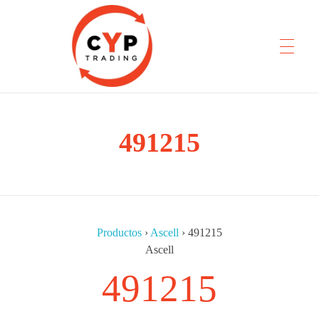
CYP Trading
491215
Professionelle Ersatzteilbeschaffung
Productos
›
Ascell
›
491215
Ascell
491215