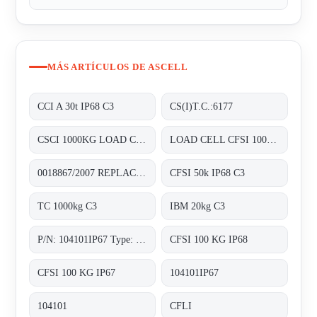
MÁS ARTÍCULOS DE ASCELL
CCI A 30t IP68 C3
CS(I)T.C.:6177
CSCI 1000KG LOAD CELL (STAINLESS STEEL IP68)
LOAD CELL CFSI 100KG IP67 C3
0018867/2007 REPLACED BY CFSI 50k IP68 C3
CFSI 50k IP68 C3
TC 1000kg C3
IBM 20kg C3
P/N: 104101IP67 Type: CFSI
CFSI 100 KG IP68
CFSI 100 KG IP67
104101IP67
104101
CFLI