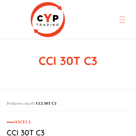
CCI 30T C3
CYP Trading
Professionelle Ersatzteilbeschaffung
Productos
Ascell
CCI 30T C3
›
›
ASCELL
CCI 30T C3