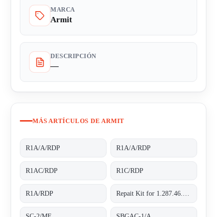
MARCA
Armit
DESCRIPCIÓN
—
MÁS ARTÍCULOS DE ARMIT
R1A/A/RDP
R1A/A/RDP
R1AC/RDP
R1C/RDP
R1A/RDP
Repait Kit for 1.287.46.001
SC-2/MF
SBGAC-1/A