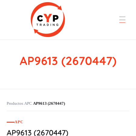
AP9613 (2670447)
CYP Trading
Professionelle Ersatzteilbeschaffung
Productos
APC
AP9613 (2670447)
›
›
APC
AP9613 (2670447)