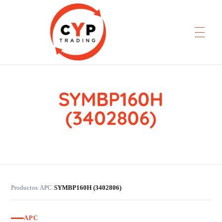
SYMBP160H
CYP Trading
Professionelle Ersatzteilbeschaffung
(3402806)
Productos
APC
SYMBP160H (3402806)
›
›
APC