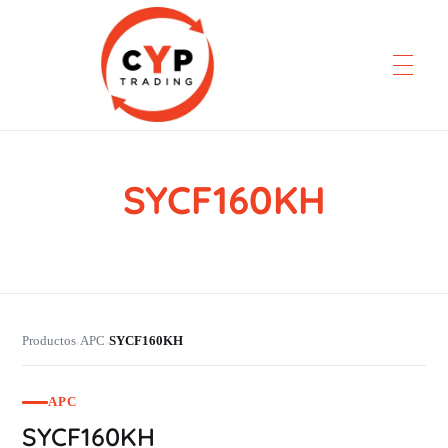
SYCF160KH
CYP Trading
Professionelle Ersatzteilbeschaffung
Productos
APC
SYCF160KH
›
›
APC
SYCF160KH