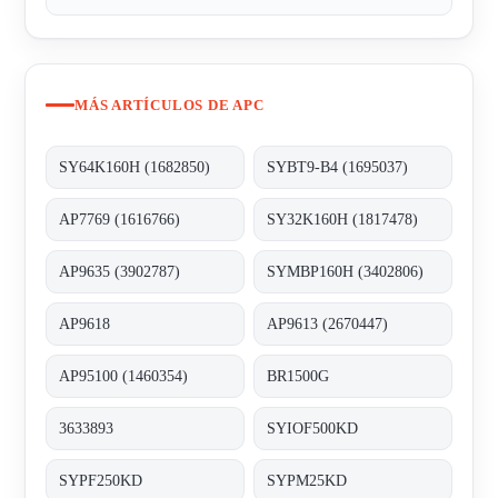
MÁS ARTÍCULOS DE APC
SY64K160H (1682850)
SYBT9-B4 (1695037)
AP7769 (1616766)
SY32K160H (1817478)
AP9635 (3902787)
SYMBP160H (3402806)
AP9618
AP9613 (2670447)
AP95100 (1460354)
BR1500G
3633893
SYIOF500KD
SYPF250KD
SYPM25KD