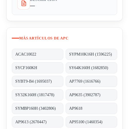
—
MÁS ARTÍCULOS DE APC
ACAC10022
SYPM10K16H (1596225)
SYCF160KH
SY64K160H (1682850)
SYBT9-B4 (1695037)
AP7769 (1616766)
SY32K160H (1817478)
AP9635 (3902787)
SYMBP160H (3402806)
AP9618
AP9613 (2670447)
AP95100 (1460354)