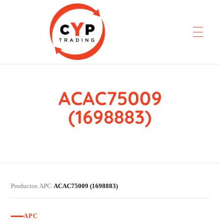
ACAC75009
CYP Trading
Professionelle Ersatzteilbeschaffung
(1698883)
Productos
APC
ACAC75009 (1698883)
›
›
APC