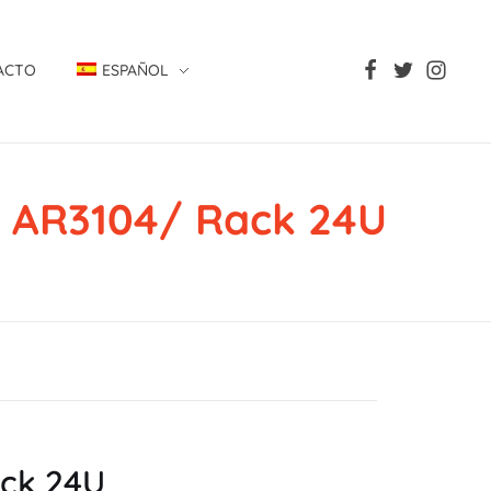
ACTO
ESPAÑOL
e AR3104/ Rack 24U
ack 24U