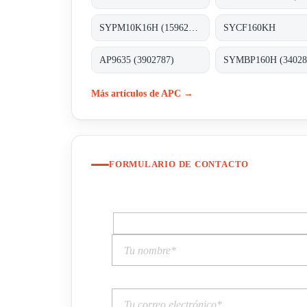
SYPM10K16H (1596225)
SYCF160KH
AP9635 (3902787)
SYMBP160H (34028
Más artículos de APC →
FORMULARIO DE CONTACTO