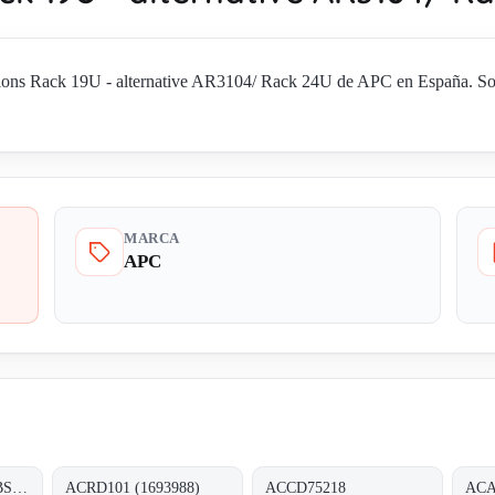
ons Rack 19U - alternative AR3104/ Rack 24U de APC en España. Solic
MARCA
APC
SURTD5000XLI (OBSOLETE) - replaced by APC Smart-UPS SRT 5000VA 230V (3128189)
ACRD101 (1693988)
ACCD75218
ACA