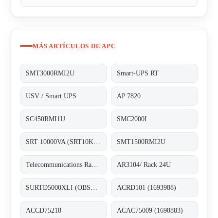
MÁS ARTÍCULOS DE APC
SMT3000RMI2U
Smart-UPS RT
USV / Smart UPS
AP 7820
SC450RMI1U
SMC2000I
SRT 10000VA (SRT10KXLI) 3128481
SMT1500RMI2U
Telecommunications Rack 19U - alternative AR3104/ Rack 24U
AR3104/ Rack 24U
SURTD5000XLI (OBSOLETE) - replaced by APC Smart-UPS SRT 5000VA 230V (3128189)
ACRD101 (1693988)
ACCD75218
ACAC75009 (1698883)