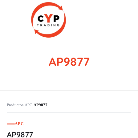
AP9877
CYP Trading
Professionelle Ersatzteilbeschaffung
Productos
APC
AP9877
›
›
APC
AP9877