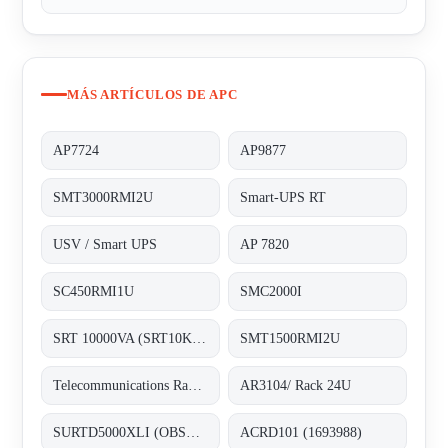
MÁS ARTÍCULOS DE APC
AP7724
AP9877
SMT3000RMI2U
Smart-UPS RT
USV / Smart UPS
AP 7820
SC450RMI1U
SMC2000I
SRT 10000VA (SRT10KXLI) 3128481
SMT1500RMI2U
Telecommunications Rack 19U - alternative AR3104/ Rack 24U
AR3104/ Rack 24U
SURTD5000XLI (OBSOLETE) - replaced by APC Smart-UPS SRT 5000VA 230V (3128189)
ACRD101 (1693988)