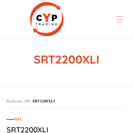
SRT2200XLI
CYP Trading
Professionelle Ersatzteilbeschaffung
Productos
APC
SRT2200XLI
›
›
APC
SRT2200XLI