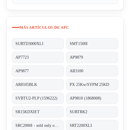
MÁS ARTÍCULOS DE APC
SURTD3000XLI
SMT1500I
AP7723
AP9879
AP9877
AR3100
AR8105BLK
PX 25Kw/SYPM 25KD
SYBTU2-PLP (1596222)
AP9810 (1868008)
SR15KDXIET
SURTRK2
SRC2000I - sold only out of BG, alternative SRT2200XLI;
SRT2200XLI