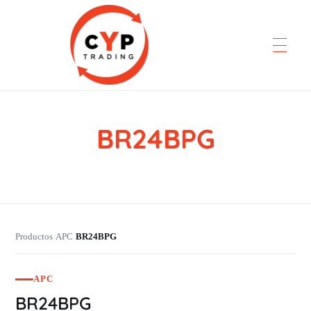
BR24BPG
CYP Trading
Professionelle Ersatzteilbeschaffung
Productos
APC
BR24BPG
›
›
APC
BR24BPG