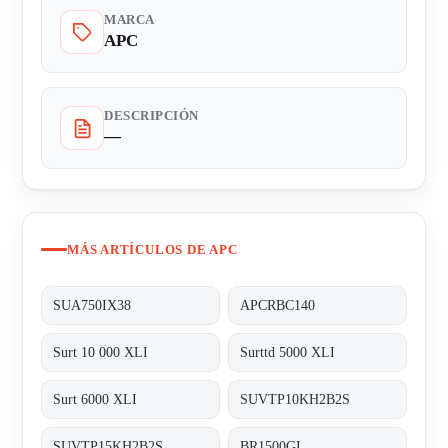
MARCA
APC
DESCRIPCIÓN
—
MÁS ARTÍCULOS DE APC
SUA750IX38
APCRBC140
Surt 10 000 XLI
Surttd 5000 XLI
Surt 6000 XLI
SUVTP10KH2B2S
SUVTP15KH2B2S
BR1500GI