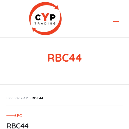
RBC44
CYP Trading
Professionelle Ersatzteilbeschaffung
Productos
APC
RBC44
›
›
APC
RBC44