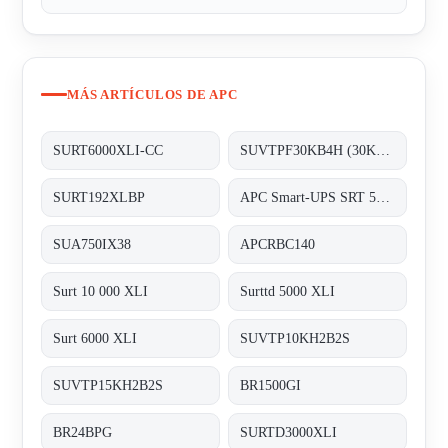
MÁS ARTÍCULOS DE APC
SURT6000XLI-CC
SUVTPF30KB4H (30KVA 400V 4BAT PARL)
SURT192XLBP
APC Smart-UPS SRT 5000VA 230V (3128189)
SUA750IX38
APCRBC140
Surt 10 000 XLI
Surttd 5000 XLI
Surt 6000 XLI
SUVTP10KH2B2S
SUVTP15KH2B2S
BR1500GI
BR24BPG
SURTD3000XLI