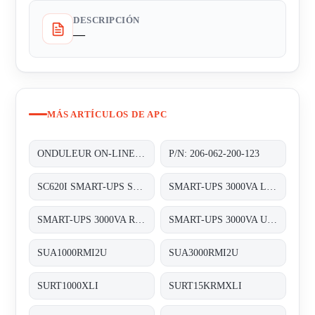
DESCRIPCIÓN
—
MÁS ARTÍCULOS DE APC
ONDULEUR ON-LINE DOUBLE CONVERSION 3~/3~ 80KVA (2X40 KVA) REDONDANT N+1 AVEC UNE AUTONOMIE STANDARD
P/N: 206-062-200-123
SC620I SMART-UPS SC 620VA 230V
SMART-UPS 3000VA LCD 230V
SMART-UPS 3000VA RM 2U LCD 230V
SMART-UPS 3000VA USB & SERIAL RM 2U 230V
SUA1000RMI2U
SUA3000RMI2U
SURT1000XLI
SURT15KRMXLI