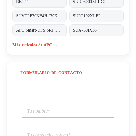
RBC44
SURT6000XLI-CC
SUVTPF30KB4H (30KVA 400V 4BAT PARL)
SURT192XLBP
APC Smart-UPS SRT 5000VA 230V (3128189)
SUA750IX38
Más artículos de APC →
FORMULARIO DE CONTACTO