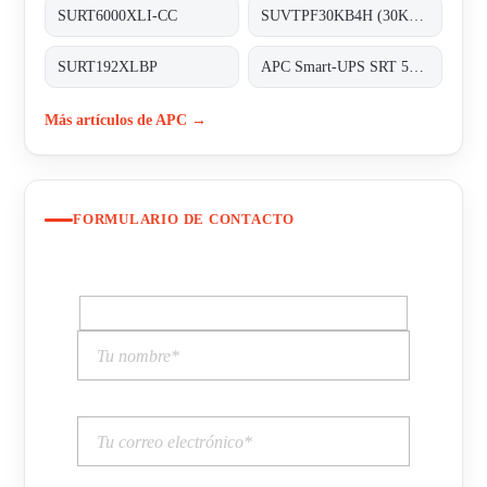
SURT6000XLI-CC
SUVTPF30KB4H (30KVA 400V 4BAT PARL)
SURT192XLBP
APC Smart-UPS SRT 5000VA 230V (3128189)
Más artículos de APC →
FORMULARIO DE CONTACTO