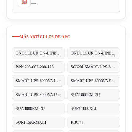
—
MÁS ARTÍCULOS DE APC
ONDULEUR ON-LINE DOUBLE CONVERSION 3~/3~ 60KVA (2X30 KVA) REDONDANT N+1 AVEC UNE AUTONOMIE STANDARD
ONDULEUR ON-LINE DOUBLE CONVERSION 3~/3~ 80KVA (2X40 KVA) REDONDANT N+1 AVEC UNE AUTONOMIE STANDARD
P/N: 206-062-200-123
SC620I SMART-UPS SC 620VA 230V
SMART-UPS 3000VA LCD 230V
SMART-UPS 3000VA RM 2U LCD 230V
SMART-UPS 3000VA USB & SERIAL RM 2U 230V
SUA1000RMI2U
SUA3000RMI2U
SURT1000XLI
SURT15KRMXLI
RBC44