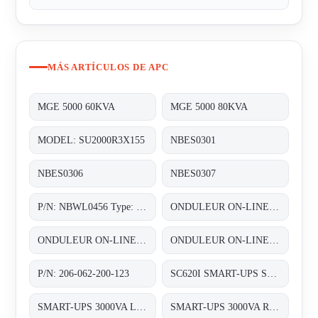
MÁS ARTÍCULOS DE APC
MGE 5000 60KVA
MGE 5000 80KVA
MODEL: SU2000R3X155
NBES0301
NBES0306
NBES0307
P/N: NBWL0456 Type: NetBotz Room Monitor 455
ONDULEUR ON-LINE DOUBLE CONVERSION 3~/3~ 1X60KVA AVEC UNE AUTONOMIE DUNE DEMI HEURE (1/2HEURE)
ONDULEUR ON-LINE DOUBLE CONVERSION 3~/3~ 60KVA (2X30 KVA) REDONDANT N+1 AVEC UNE AUTONOMIE STANDARD
ONDULEUR ON-LINE DOUBLE CONVERSION 3~/3~ 80KVA (2X40 KVA) REDONDANT N+1 AVEC UNE AUTONOMIE STANDARD
P/N: 206-062-200-123
SC620I SMART-UPS SC 620VA 230V
SMART-UPS 3000VA LCD 230V
SMART-UPS 3000VA RM 2U LCD 230V