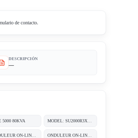
ulario de contacto.
DESCRIPCIÓN
—
 5000 80KVA
MODEL: SU2000R3X155
ONDULEUR ON-LINE DOUBLE CONVERSION 3~/3~ 1X60KVA AVEC UNE AUTONOMIE DUNE DEMI HEURE (1/2HEURE)
ONDULEUR ON-LINE DOUBLE CONVERSION 3~/3~ 60KVA (2X30 KVA) REDONDANT N+1 AVEC UNE AUTONOMIE STANDARD