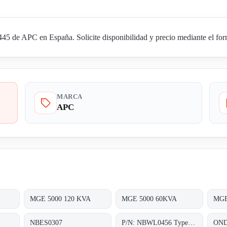
5 de APC en España. Solicite disponibilidad y precio mediante el form
MARCA
APC
MGE 5000 120 KVA
MGE 5000 60KVA
MGE
NBES0307
P/N: NBWL0456 Type: NetBotz Room Monitor 455