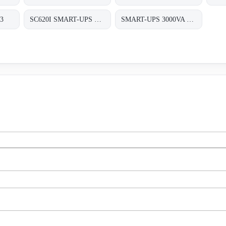
23
SC620I SMART-UPS SC 620VA 230V
SMART-UPS 3000VA LCD 230V