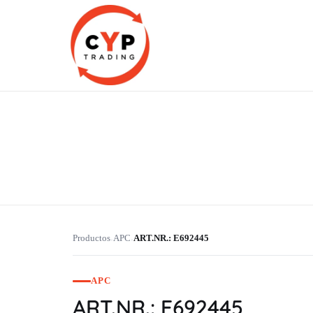
CYP Trading
Professionelle Ersatzteilbeschaffung
Productos
APC
ART.NR.: E692445
›
›
APC
ART.NR.: E692445