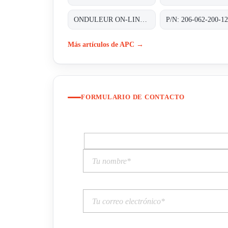
ONDULEUR ON-LINE DOUBLE CONVERSION 3~/3~ 80KVA (2X40 KVA) REDONDANT N+1 AVEC UNE AUTONOMIE STANDARD
P/N: 206-062-200-1
Más artículos de APC →
FORMULARIO DE CONTACTO