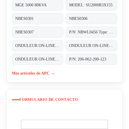
MGE 5000 80KVA
MODEL: SU2000R3X155
NBES0301
NBES0306
NBES0307
P/N: NBWL0456 Type: NetBotz Room Monitor 455
ONDULEUR ON-LINE DOUBLE CONVERSION 3~/3~ 1X60KVA AVEC UNE AUTONOMIE DUNE DEMI HEURE (1/2HEURE)
ONDULEUR ON-LINE DOUBLE CONVERSION 3~/3~ 60KVA (2X30 KVA) REDONDANT N+1 AVEC UNE AUTONOMIE STANDARD
ONDULEUR ON-LINE DOUBLE CONVERSION 3~/3~ 80KVA (2X40 KVA) REDONDANT N+1 AVEC UNE AUTONOMIE STANDARD
P/N: 206-062-200-123
Más artículos de APC →
FORMULARIO DE CONTACTO