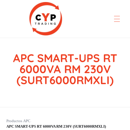
APC SMART-UPS RT
CYP Trading
Professionelle Ersatzteilbeschaffung
6000VA RM 230V
(SURT6000RMXLI)
Productos
APC
›
›
APC SMART-UPS RT 6000VA RM 230V (SURT6000RMXLI)