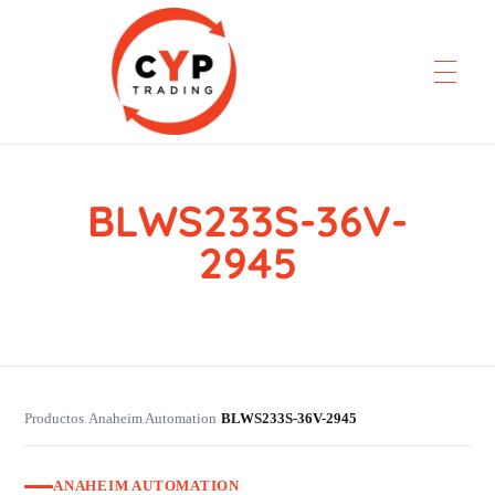
BLWS233S-36V-
CYP Trading
Professionelle Ersatzteilbeschaffung
2945
Productos
Anaheim Automation
BLWS233S-36V-2945
›
›
ANAHEIM AUTOMATION