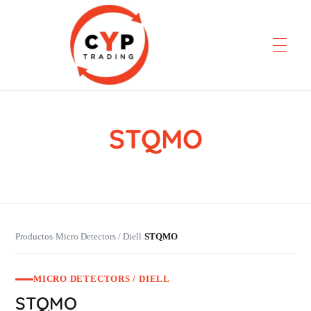
STQMO
CYP Trading
Professionelle Ersatzteilbeschaffung
Productos
Micro Detectors / Diell
STQMO
›
›
MICRO DETECTORS / DIELL
STQMO