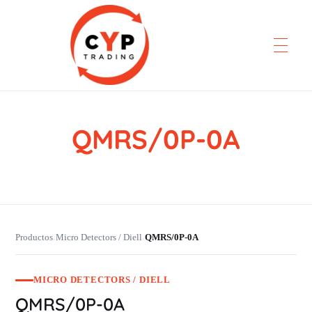
QMRS/0P-0A
CYP Trading
Professionelle Ersatzteilbeschaffung
Productos
Micro Detectors / Diell
QMRS/0P-0A
›
›
MICRO DETECTORS / DIELL
QMRS/0P-0A