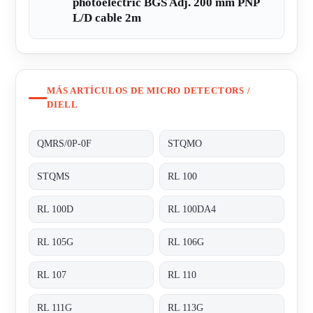
photoelectric BGS Adj. 200 mm PNP
L/D cable 2m
MÁS ARTÍCULOS DE MICRO DETECTORS /
DIELL
QMRS/0P-0F
STQMO
STQMS
RL 100
RL 100D
RL 100DA4
RL 105G
RL 106G
RL 107
RL 110
RL 111G
RL 113G